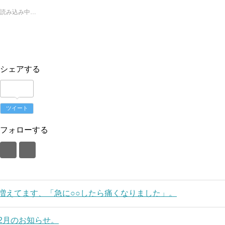
読み込み中…
シェアする
ツイート
フォローする
増えてます、「急に○○したら痛くなりました」。
2月のお知らせ。