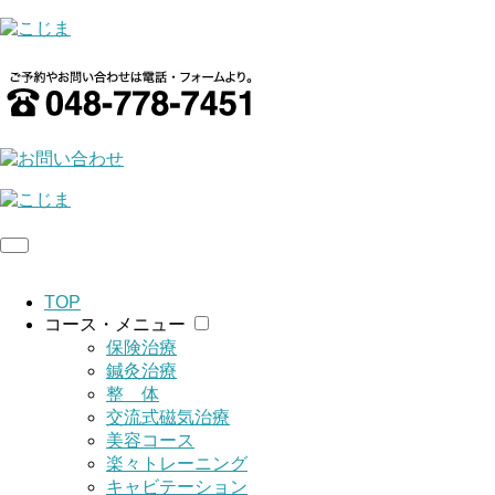
TOP
コース・メニュー
保険治療
鍼灸治療
整 体
交流式磁気治療
美容コース
楽々トレーニング
キャビテーション