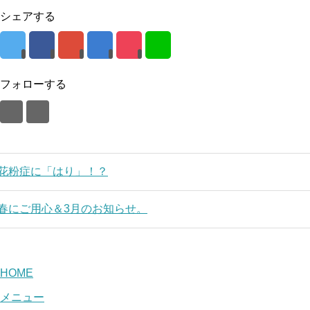
シェアする
フォローする
花粉症に「はり」！？
春にご用心＆3月のお知らせ。
HOME
メニュー